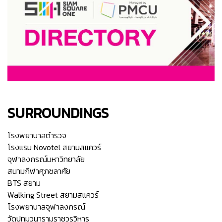
SURROUNDINGS
โรงพยาบาลตำรวจ
โรงแรม Novotel สยามสแควร์
จุฬาลงกรณ์มหาวิทยาลัย
สนามกีฬาศุภชลาศัย
BTS สยาม
Walking Street สยามสแควร์
โรงพยาบาลจุฬาลงกรณ์
วัดปทุมวนารามราชวรวิหาร