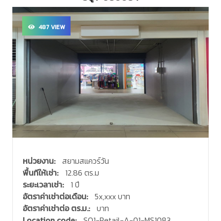
487 VIEW
หน่วยงาน:
สยามสแควร์วัน
พื้นทีให้เช่า:
12.86 ตร.ม
ระยะเวลาเช่า:
1 ปี
อัตราค่าเช่าต่อเดือน:
5x,xxx บาท
อัตราค่าเช่าต่อ ตร.ม.:
บาท
Location code:
SQ1-Retail-A-01-MS1083