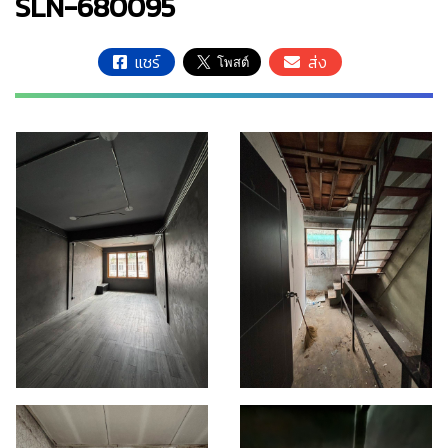
SLN-680095
แชร์
ส่ง