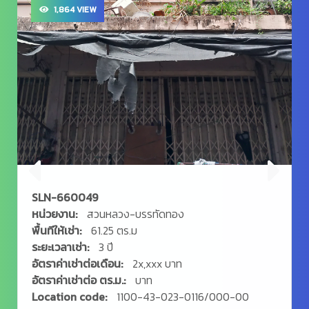
1,864 VIEW
SLN-660049
หน่วยงาน:
สวนหลวง-บรรทัดทอง
พื้นทีให้เช่า:
61.25 ตร.ม
ระยะเวลาเช่า:
3 ปี
อัตราค่าเช่าต่อเดือน:
2x,xxx บาท
อัตราค่าเช่าต่อ ตร.ม.:
บาท
Location code:
1100-43-023-0116/000-00