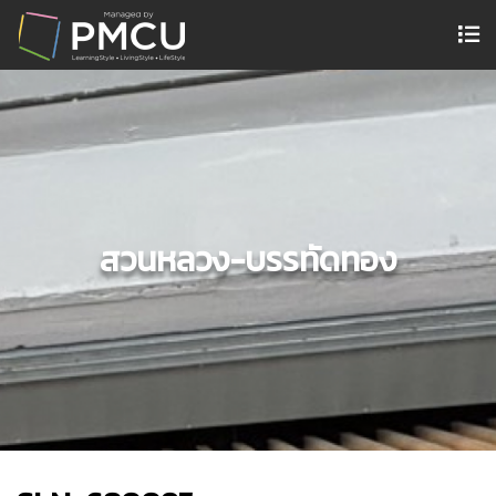
สวนหลวง-บรรทัดทอง