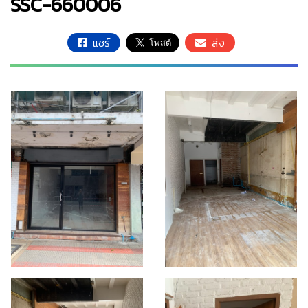
SSC-660006
แชร์
ส่ง