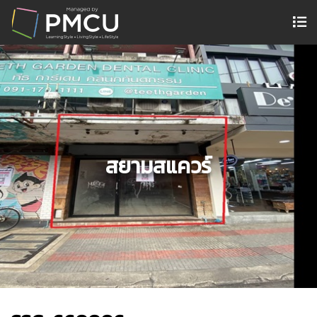
สยามสแควร์