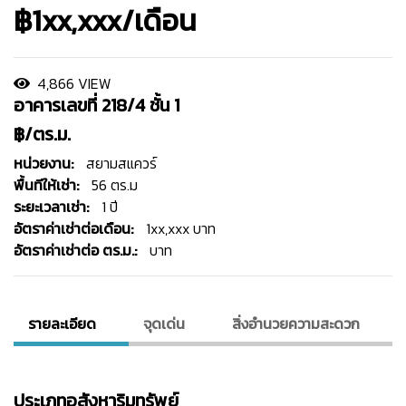
฿1xx,xxx/เดือน
4,866 VIEW
อาคารเลขที่ 218/4 ชั้น 1
฿/ตร.ม.
หน่วยงาน:
สยามสแควร์
พื้นทีให้เช่า:
56 ตร.ม
ระยะเวลาเช่า:
1 ปี
อัตราค่าเช่าต่อเดือน:
1xx,xxx บาท
อัตราค่าเช่าต่อ ตร.ม.:
บาท
รายละเอียด
จุดเด่น
สิ่งอํานวยความสะดวก
ประเภทอสังหาริมทรัพย์