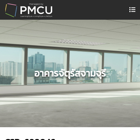
อาคารจัตุรัสจามจุรี