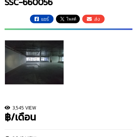
SSC-660056
แชร์
ส่ง
3,545 VIEW
฿/เดือน