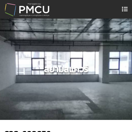
สยามสแควร์