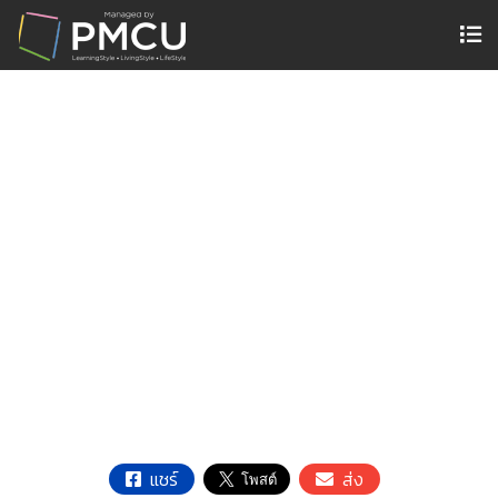
แชร์
ส่ง