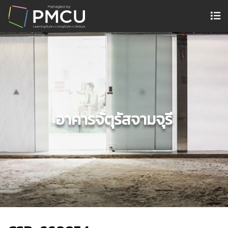
อาคารจัตุรัสจามจุรี