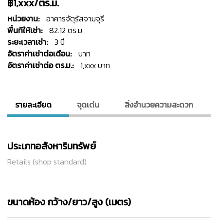
฿1,xxx/ตร.ม.
หน่วยงาน:
อาคารจัตุรัสจามจุรี
พื้นทีให้เช่า:
82.12 ตร.ม
ระยะเวลาเช่า:
3 ปี
อัตราค่าเช่าต่อเดือน:
บาท
อัตราค่าเช่าต่อ ตร.ม.:
1,xxx บาท
รายละเอียด
จุดเด่น
สิ่งอํานวยความสะดวก
ประเภทอสังหาริมทรัพย์
Retails (shop standard)
ขนาดห้อง กว้าง/ยาว/สูง (เมตร)