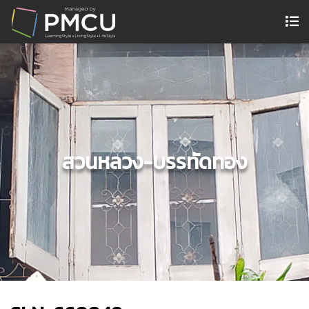
สวนหลวง-บรรทัดทอง