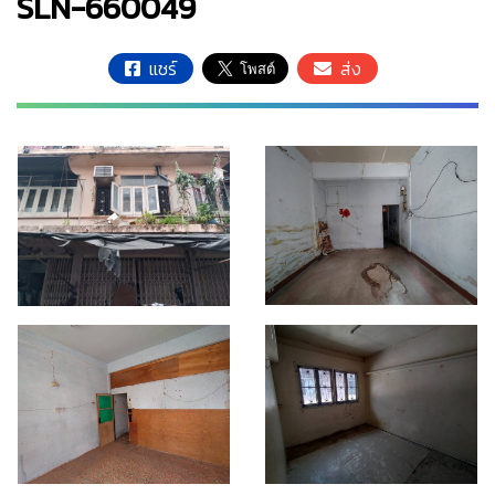
SLN-660049
แชร์
ส่ง