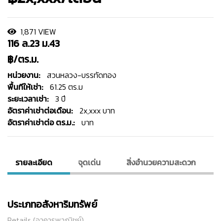
1,871 VIEW
116 ล.23 ม.43
฿/ตร.ม.
หน่วยงาน:
สวนหลวง-บรรทัดทอง
พื้นทีให้เช่า:
61.25 ตร.ม
ระยะเวลาเช่า:
3 ปี
อัตราค่าเช่าต่อเดือน:
2x,xxx บาท
อัตราค่าเช่าต่อ ตร.ม.:
บาท
รายละเอียด
จุดเด่น
สิ่งอํานวยความสะดวก
ประเภทอสังหาริมทรัพย์
Retails (อาคารพาณิชย์)