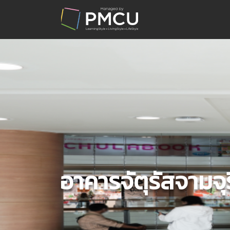
อาคารจัตุรัสจามจุร