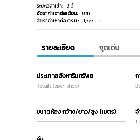
ระยะเวลาเช่า:
3 ปี
อัตราค่าเช่าต่อเดือน:
บาท
อัตราค่าเช่าต่อ ตร.ม.:
1,xxx บาท
รายละเอียด
จุดเด่น
ประเภทอสังหาริมทรัพย์
ก
Retails (open shop)
Ba
ขนาดห้อง กว้าง/ยาว/สูง (เมตร)
จ
1