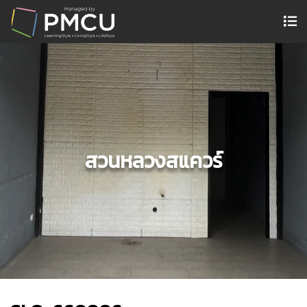
สวนหลวงสแควร์