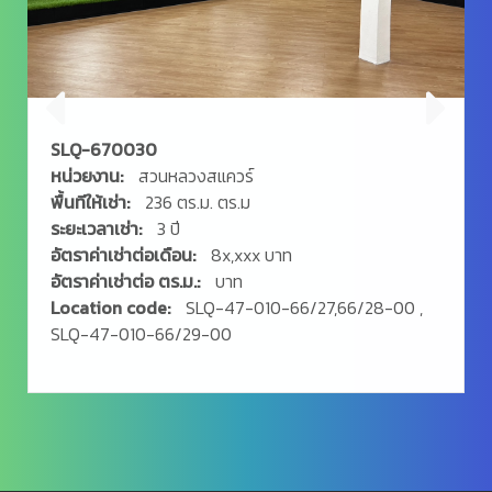
SLQ-670036
หน่วยงาน:
สวนหลวงสแควร์
พื้นทีให้เช่า:
98 ตร.ม. ตร.ม
ระยะเวลาเช่า:
3 ปี
อัตราค่าเช่าต่อเดือน:
3x,xxx บาท
อัตราค่าเช่าต่อ ตร.ม.:
บาท
0 ,
Location code:
SLQ-47-011-66/17-00