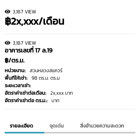
3,187 VIEW
฿2x,xxx/เดือน
3,187 VIEW
อาคารเลขที่ 17 ล.19
฿/ตร.ม.
หน่วยงาน:
สวนหลวงสแควร์
พื้นทีให้เช่า:
98 ตร.ม. ตร.ม
ระยะเวลาเช่า:
อัตราค่าเช่าต่อเดือน:
2x,xxx บาท
อัตราค่าเช่าต่อ ตร.ม.:
บาท
รายละเอียด
จุดเด่น
สิ่งอํานวยความสะดวก