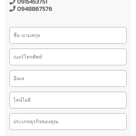
0915453751
0948867576