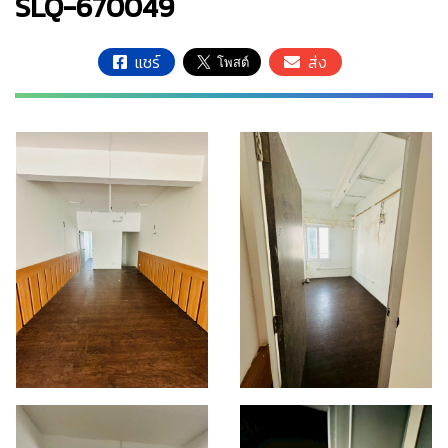
SLQ-670049
แชร์
ส่ง