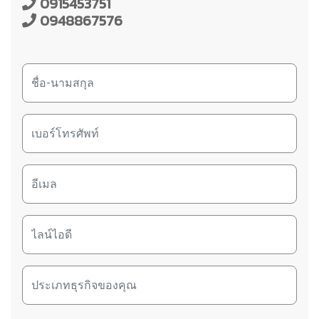
0915453751
0948867576