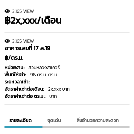
3,165 VIEW
฿2x,xxx/เดือน
3,165 VIEW
อาคารเลขที่ 17 ล.19
฿/ตร.ม.
หน่วยงาน:
สวนหลวงสแควร์
พื้นทีให้เช่า:
98 ตร.ม. ตร.ม
ระยะเวลาเช่า:
อัตราค่าเช่าต่อเดือน:
2x,xxx บาท
อัตราค่าเช่าต่อ ตร.ม.:
บาท
รายละเอียด
จุดเด่น
สิ่งอํานวยความสะดวก