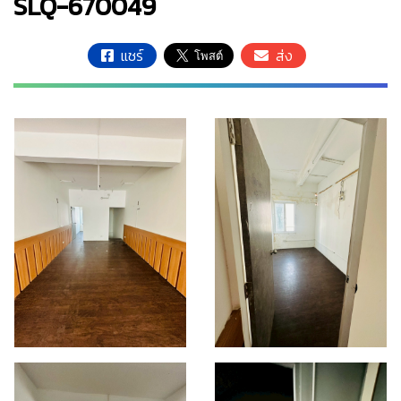
SLQ-670049
แชร์
ส่ง