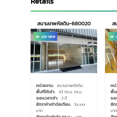
Retails
สนามเทพหัสดิน-680020
ส
230 VIEW
4
หน่วยงาน:
สนามเทพหัสดิน
หน่
พื้นทีให้เช่า:
43 ตร.ม. ตร.ม
พื้น
ระยะเวลาเช่า:
3 ปี
ระย
อัตราค่าเช่าต่อเดือน:
3x,xxx
อัต
บาท
บาท
อัตราค่าเช่าต่อ ตร.ม.:
บาท
อัตร