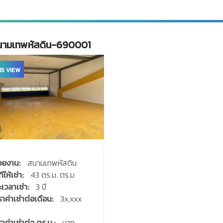
นามเทพหัสดิน-690001
5 VIEW
วยงาน:
สนามเทพหัสดิน
ทีให้เช่า:
43 ตร.ม. ตร.ม
ะเวลาเช่า:
3 ปี
ราค่าเช่าต่อเดือน:
3x,xxx
าค่าเช่าต่อ ตร.ม.:
บาท