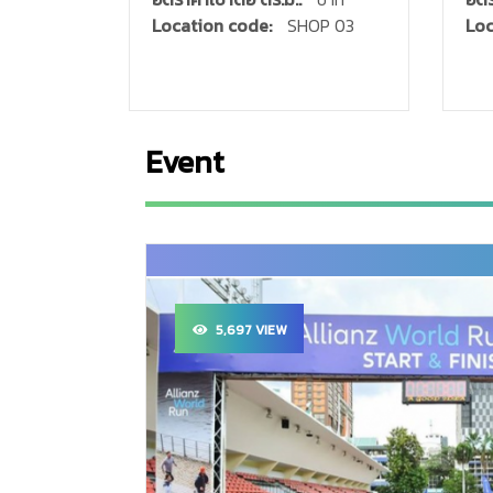
Location code:
SHOP 03
Loc
Event
5,697 VIEW