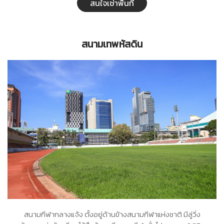
และใกล้รถไฟฟ้า สถานีสนามกีฬาแห่งชาติ
สนใจเช่าพื้นที่
สนามเทพหัสดิน
สนามกีฬากลางแจ้ง ตั้งอยู่ด้านข้างสนามกีฬาแห่งชาติ มีลู่วิ่ง