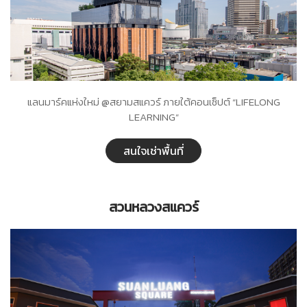
แลนมาร์คแห่งใหม่ @สยามสแควร์ ภายใต้คอนเซ็ปต์ “LIFELONG
LEARNING”
สนใจเช่าพื้นที่
สวนหลวงสแควร์