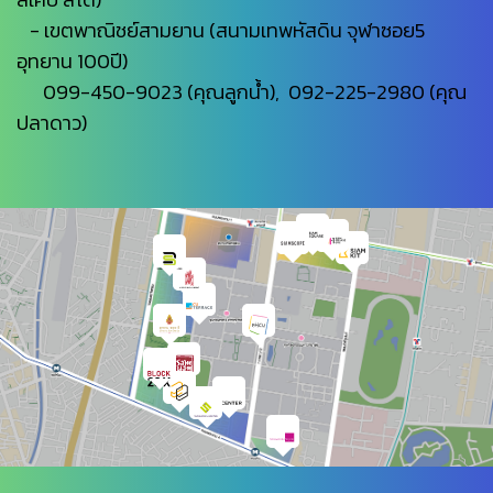
- เขตพาณิชย์สามยาน (สนามเทพหัสดิน จุฬาซอย5
อุทยาน 100ปี)
099-450-9023 (คุณลูกน้ำ), 092-225-2980 (คุณ
ปลาดาว)