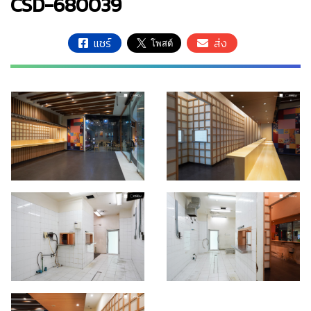
CSD-680039
แชร์
ส่ง