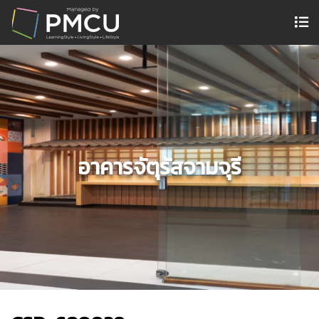
อาคารจัตุรัสจามจุรี