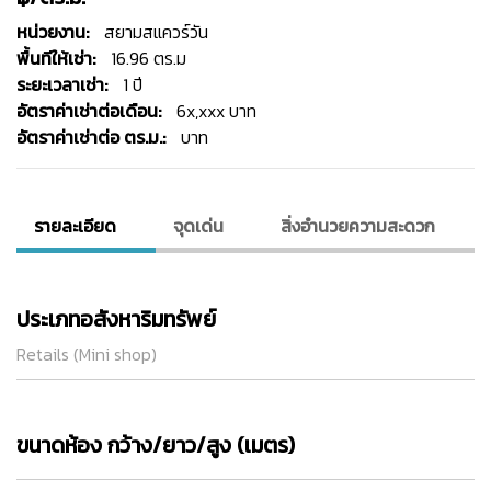
หน่วยงาน:
สยามสแควร์วัน
พื้นทีให้เช่า:
16.96 ตร.ม
ระยะเวลาเช่า:
1 ปี
อัตราค่าเช่าต่อเดือน:
6x,xxx บาท
อัตราค่าเช่าต่อ ตร.ม.:
บาท
รายละเอียด
จุดเด่น
สิ่งอํานวยความสะดวก
ประเภทอสังหาริมทรัพย์
Retails (Mini shop)
ขนาดห้อง กว้าง/ยาว/สูง (เมตร)