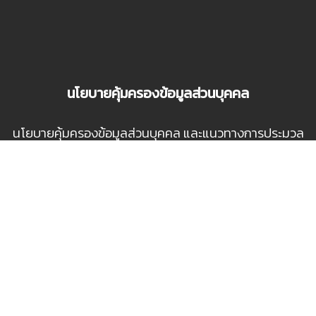
นโยบายคุ้มครองข้อมูลส่วนบุคคล
นโยบายคุ้มครองข้อมูลส่วนบุคคล และแนวทางการประมวล
ผลข้อมูลส่วนบุคคล สำหรับผู้เช่า ผู้ใช้บริการ ผู้รับจ้าง และผู้
สมัครงาน (อ่านรายละเอียด)
ติดต่อ PMCU
สํานักงานจัดการทรัพย์สิน จุฬาลงกรณ์มหาวิทยาลัย
254 ถนนพญาไท แขวงวังใหม่ เขตปทุมวัน กทม 10330
โทร. 0-2218-3590 / อีเมล์ info@pmcu.co.th
Google Maps