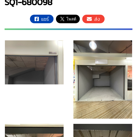
SQ1-680098
แชร์
ส่ง