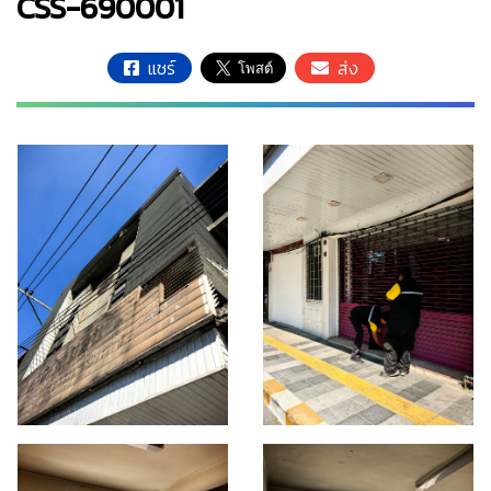
CSS-690001
แชร์
ส่ง