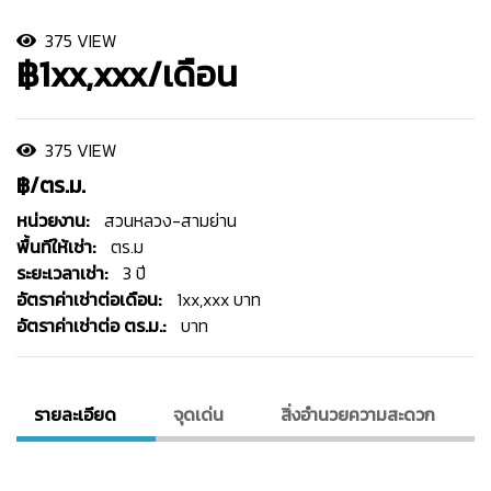
375 VIEW
฿1xx,xxx/เดือน
375 VIEW
฿/ตร.ม.
หน่วยงาน:
สวนหลวง-สามย่าน
พื้นทีให้เช่า:
ตร.ม
ระยะเวลาเช่า:
3 ปี
อัตราค่าเช่าต่อเดือน:
1xx,xxx บาท
อัตราค่าเช่าต่อ ตร.ม.:
บาท
รายละเอียด
จุดเด่น
สิ่งอํานวยความสะดวก