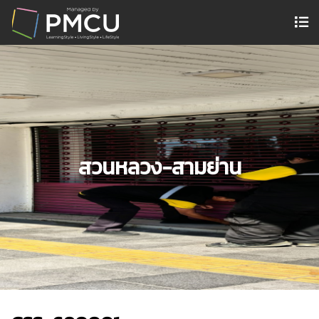
สวนหลวง-สามย่าน