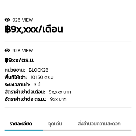
928 VIEW
฿9x,xxx/เดือน
928 VIEW
฿9xx/ตร.ม.
หน่วยงาน:
BLOCK28
พื้นทีให้เช่า:
101.50 ตร.ม
ระยะเวลาเช่า:
3 ปี
อัตราค่าเช่าต่อเดือน:
9x,xxx บาท
อัตราค่าเช่าต่อ ตร.ม.:
9xx บาท
รายละเอียด
จุดเด่น
สิ่งอํานวยความสะดวก