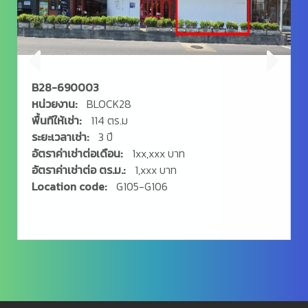
B28-690003
หน่วยงาน:
BLOCK28
พื้นทีให้เช่า:
114 ตร.ม
ระยะเวลาเช่า:
3 ปี
อัตราค่าเช่าต่อเดือน:
1xx,xxx บาท
อัตราค่าเช่าต่อ ตร.ม.:
1,xxx บาท
Location code:
G105-G106