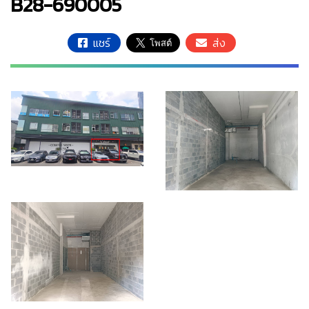
B28-690005
แชร์
ส่ง