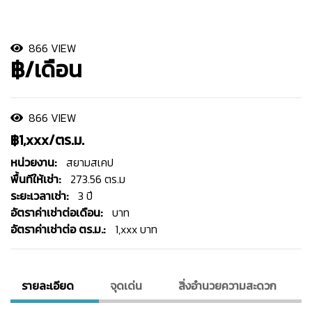
866 VIEW
฿/เดือน
866 VIEW
฿1,xxx/ตร.ม.
หน่วยงาน:
สยามสเคป
พื้นทีให้เช่า:
273.56 ตร.ม
ระยะเวลาเช่า:
3 ปี
อัตราค่าเช่าต่อเดือน:
บาท
อัตราค่าเช่าต่อ ตร.ม.:
1,xxx บาท
รายละเอียด
จุดเด่น
สิ่งอํานวยความสะดวก