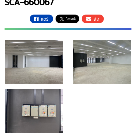
SCA-660067
แชร์
ส่ง