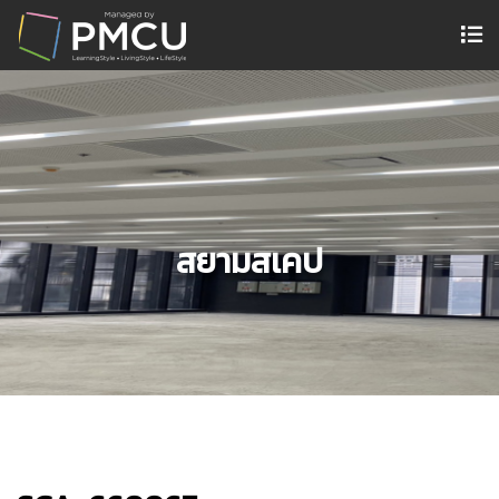
สยามสเคป