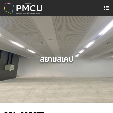
สยามสเคป