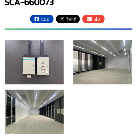
SCA-660073
แชร์
ส่ง