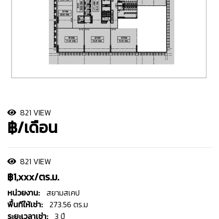
821 VIEW
฿/เดือน
821 VIEW
฿1,xxx/ตร.ม.
หน่วยงาน:
สยามสเคป
พื้นทีให้เช่า:
273.56 ตร.ม
ระยะเวลาเช่า:
3 ปี