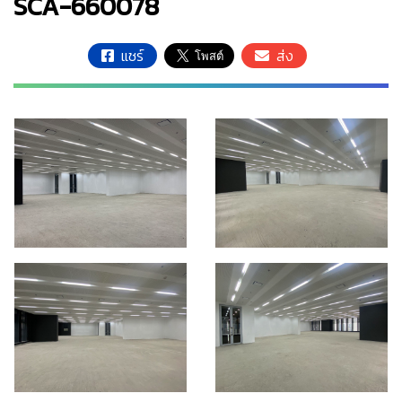
SCA-660078
แชร์
ส่ง