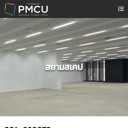
สยามสเคป