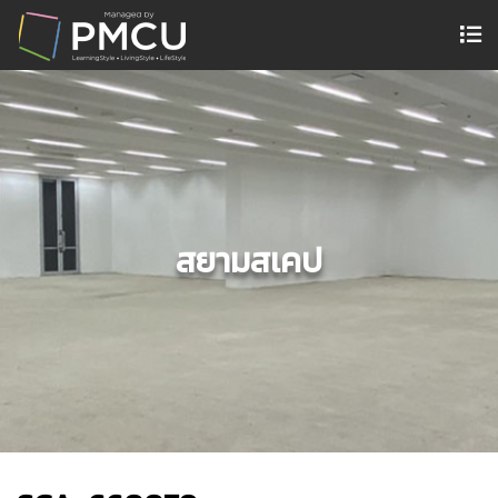
สยามสเคป