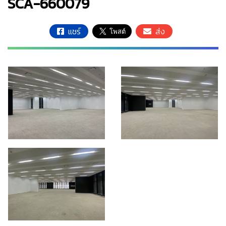
SCA-660079
แชร์
ส่ง