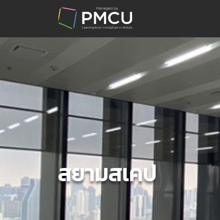
สยามสเคป