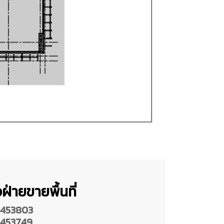
ฝ่ายขายพื้นที่
453803
453749