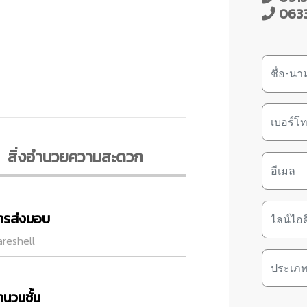
063
สิ่งอํานวยความสะดวก
ารส่งมอบ
reshell
ำนวนชั้น