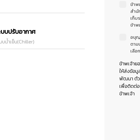
ข้าพ
5
สำนั
เก็บ
ข้าพเ
ะบบปรับอากาศ
อนุญ
บบน้ำเย็น(Chiller)
ตาม
เลือก
ข้าพเจ้าย
ให้ส่งข้อมู
พัฒนา ตัวแ
เพื่อติดต่
ข้าพเจ้า