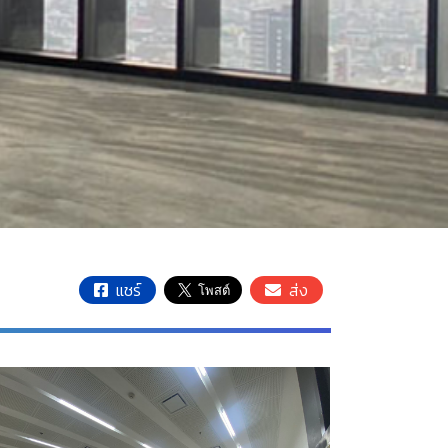
แชร์
ส่ง