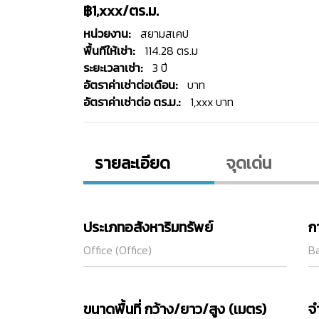
฿1,xxx/ตร.ม.
หน่วยงาน:
สยามสเคป
พื้นทีให้เช่า:
114.28 ตร.ม
ระยะเวลาเช่า:
3 ปี
อัตราค่าเช่าต่อเดือน:
บาท
อัตราค่าเช่าต่อ ตร.ม.:
1,xxx บาท
รายละเอียด
จุดเด่น
ประเภทอสังหาริมทรัพย์
ก
Office (Office)
Ba
ขนาดพื้นที่ กว้าง/ยาว/สูง (เมตร)
จ