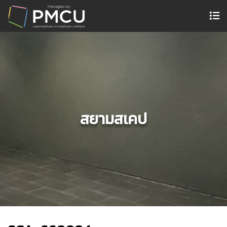
สยามสเคป