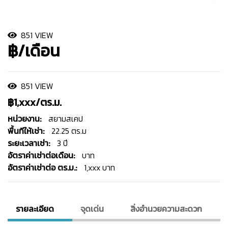
851 VIEW
฿/เดือน
851 VIEW
฿1,xxx/ตร.ม.
หน่วยงาน:
สยามสเคป
พื้นทีให้เช่า:
22.25 ตร.ม
ระยะเวลาเช่า:
3 ปี
อัตราค่าเช่าต่อเดือน:
บาท
อัตราค่าเช่าต่อ ตร.ม.:
1,xxx บาท
รายละเอียด
จุดเด่น
สิ่งอํานวยความสะดวก