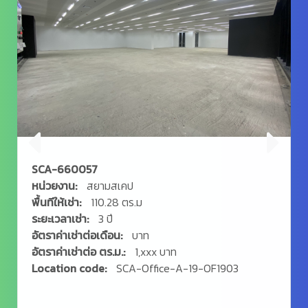
SCA-660058
หน่วยงาน:
สยามสเคป
พื้นทีให้เช่า:
273.56 ตร.ม
ระยะเวลาเช่า:
3 ปี
อัตราค่าเช่าต่อเดือน:
บาท
อัตราค่าเช่าต่อ ตร.ม.:
1,xxx บาท
Location code:
SCA-Office-A-19-OF1904