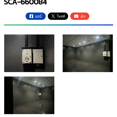
SCA-660084
แชร์
ส่ง