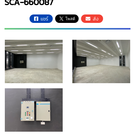
SCA-660087
แชร์
ส่ง