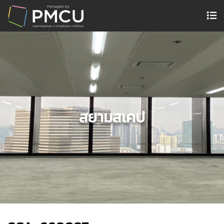
สยามสเคป