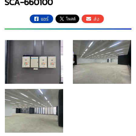
SCA-660100
แชร์
ส่ง