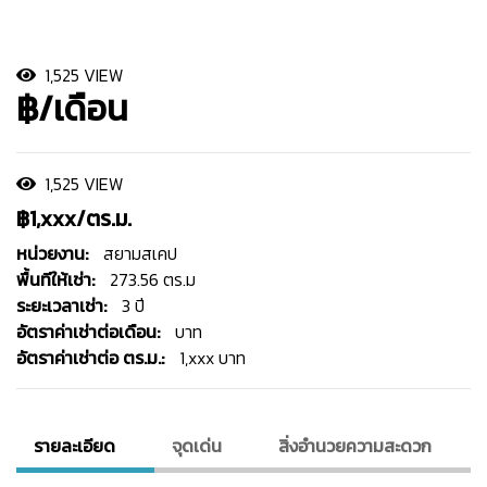
1,525 VIEW
฿/เดือน
1,525 VIEW
฿1,xxx/ตร.ม.
หน่วยงาน:
สยามสเคป
พื้นทีให้เช่า:
273.56 ตร.ม
ระยะเวลาเช่า:
3 ปี
อัตราค่าเช่าต่อเดือน:
บาท
อัตราค่าเช่าต่อ ตร.ม.:
1,xxx บาท
รายละเอียด
จุดเด่น
สิ่งอํานวยความสะดวก