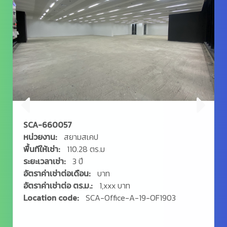
SCA-660058
หน่วยงาน:
สยามสเคป
พื้นทีให้เช่า:
273.56 ตร.ม
ระยะเวลาเช่า:
3 ปี
อัตราค่าเช่าต่อเดือน:
บาท
อัตราค่าเช่าต่อ ตร.ม.:
1,xxx บาท
Location code:
SCA-Office-A-19-OF1904