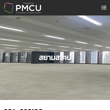
สยามสเคป