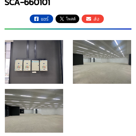
SCA-660101
แชร์
ส่ง