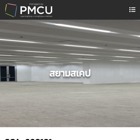
สยามสเคป