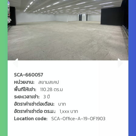
SCA-660058
หน่วยงาน:
สยามสเคป
พื้นทีให้เช่า:
273.56 ตร.ม
ระยะเวลาเช่า:
3 ปี
อัตราค่าเช่าต่อเดือน:
บาท
อัตราค่าเช่าต่อ ตร.ม.:
1,xxx บาท
Location code:
SCA-Office-A-19-OF1904