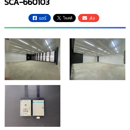
SCA-660103
แชร์
ส่ง