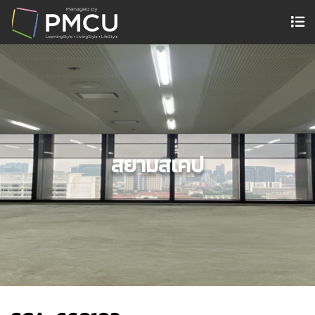
สยามสเคป