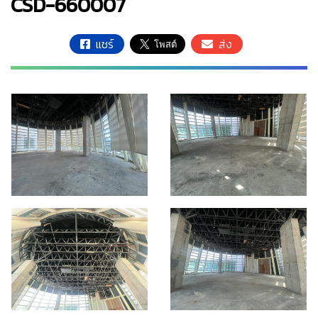
CSD-660007
แชร์
ส่ง