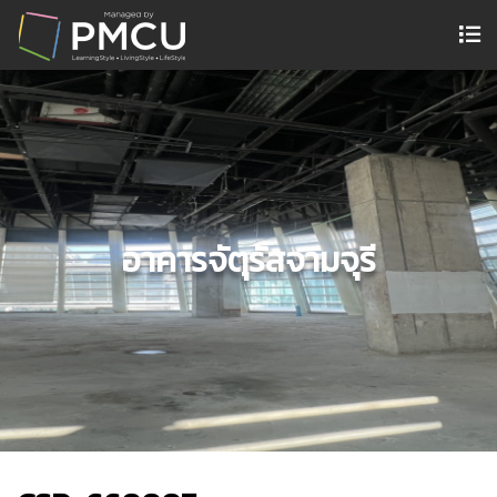
อาคารจัตุรัสจามจุรี