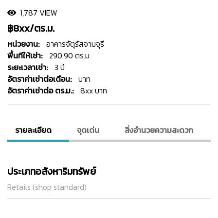
1,787 VIEW
฿8xx/ตร.ม.
หน่วยงาน:
อาคารจัตุรัสจามจุรี
พื้นทีให้เช่า:
290.90 ตร.ม
ระยะเวลาเช่า:
3 ปี
อัตราค่าเช่าต่อเดือน:
บาท
อัตราค่าเช่าต่อ ตร.ม.:
8xx บาท
รายละเอียด
จุดเด่น
สิ่งอํานวยความสะดวก
ประเภทอสังหาริมทรัพย์
Retails (shop standard)