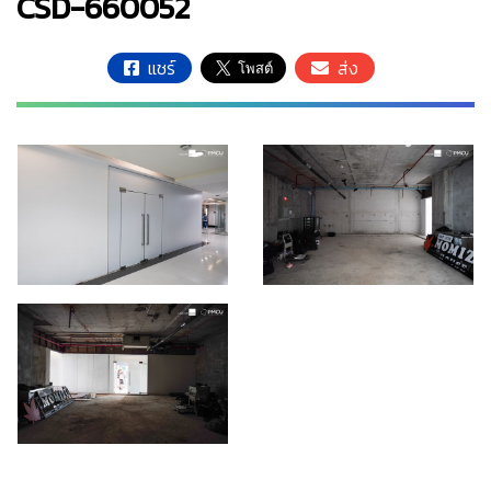
CSD-660052
แชร์
ส่ง