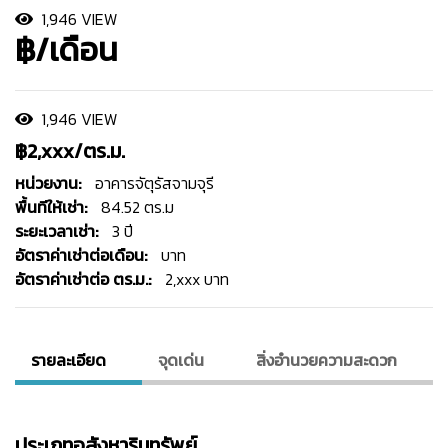
1,946 VIEW
฿/เดือน
1,946 VIEW
฿2,xxx/ตร.ม.
หน่วยงาน:
อาคารจัตุรัสจามจุรี
พื้นทีให้เช่า:
84.52 ตร.ม
ระยะเวลาเช่า:
3 ปี
อัตราค่าเช่าต่อเดือน:
บาท
อัตราค่าเช่าต่อ ตร.ม.:
2,xxx บาท
รายละเอียด
จุดเด่น
สิ่งอํานวยความสะดวก
ประเภทอสังหาริมทรัพย์