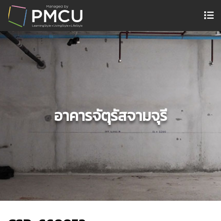
อาคารจัตุรัสจามจุรี