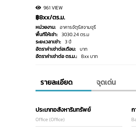
961 VIEW
฿8xx/ตร.ม.
หน่วยงาน:
อาคารจัตุรัสจามจุรี
พื้นทีให้เช่า:
3030.24 ตร.ม
ระยะเวลาเช่า:
3 ปี
อัตราค่าเช่าต่อเดือน:
บาท
อัตราค่าเช่าต่อ ตร.ม.:
8xx บาท
รายละเอียด
จุดเด่น
ประเภทอสังหาริมทรัพย์
ก
Office (Office)
Ba