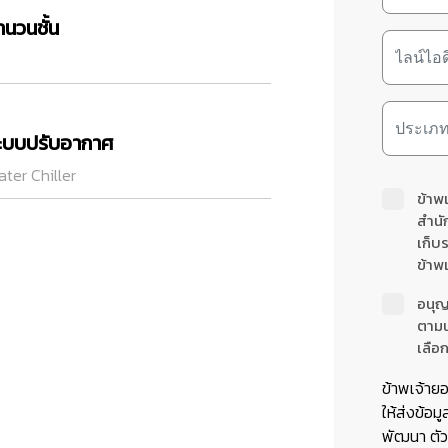
ำนวนชั้น
ะบบปรับอากาศ
ter Chiller
ข้าพ
สำนั
เก็บ
ข้าพเ
อนุญ
ตาม
เลือก
ข้าพเจ้าย
ให้ส่งข้อมู
พัฒนา ตัวแ