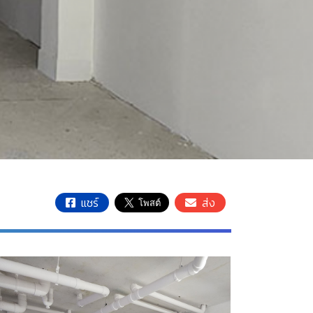
แชร์
ส่ง