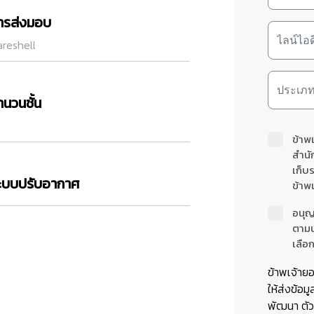
ารส่งมอบ
reshell
ำนวนชั้น
ข้าพ
สำนั
เก็บ
ะบบปรับอากาศ
ข้าพเ
อนุญ
ตาม
เลือก
ข้าพเจ้าย
ให้ส่งข้อมู
พัฒนา ตัวแ