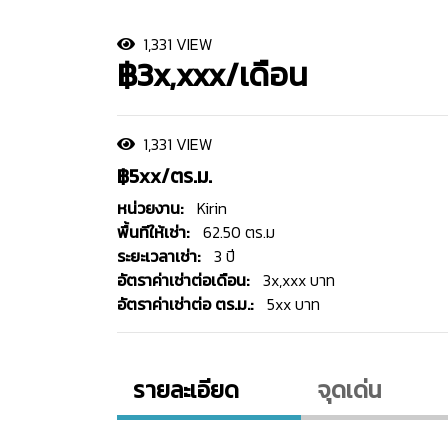
1,331 VIEW
฿3x,xxx/เดือน
1,331 VIEW
฿5xx/ตร.ม.
หน่วยงาน:
Kirin
พื้นทีให้เช่า:
62.50 ตร.ม
ระยะเวลาเช่า:
3 ปี
อัตราค่าเช่าต่อเดือน:
3x,xxx บาท
อัตราค่าเช่าต่อ ตร.ม.:
5xx บาท
รายละเอียด
จุดเด่น