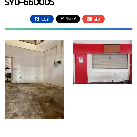
SYD-660005
แชร์
ส่ง