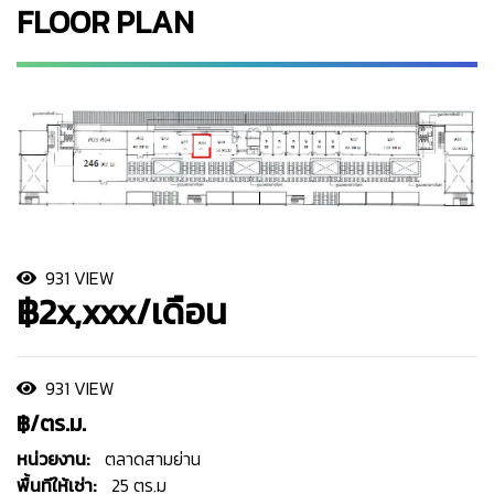
FLOOR PLAN
931 VIEW
฿2x,xxx/เดือน
931 VIEW
฿/ตร.ม.
หน่วยงาน:
ตลาดสามย่าน
พื้นทีให้เช่า:
25 ตร.ม