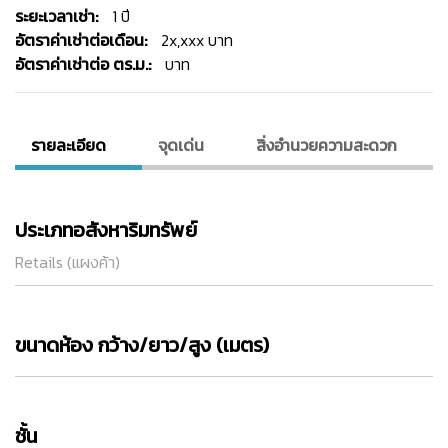
ระยะเวลาเช่า:
1 ปี
อัตราค่าเช่าต่อเดือน:
2x,xxx บาท
อัตราค่าเช่าต่อ ตร.ม.:
บาท
รายละเอียด
จุดเด่น
สิ่งอํานวยความสะดวก
ประเภทอสังหาริมทรัพย์
Retails (แผงค้า)
ขนาดห้อง กว้าง/ยาว/สูง (เมตร)
ชั้น