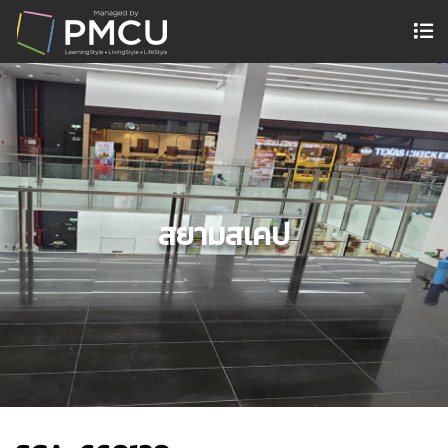
สยามสเคป