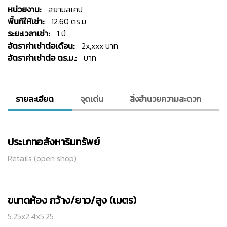
หน่วยงาน:
สยามสเคป
พื้นทีให้เช่า:
12.60 ตร.ม
ระยะเวลาเช่า:
1 ปี
อัตราค่าเช่าต่อเดือน:
2x,xxx บาท
อัตราค่าเช่าต่อ ตร.ม.:
บาท
รายละเอียด
จุดเด่น
สิ่งอํานวยความสะดวก
ประเภทอสังหาริมทรัพย์
Retails (open shop)
ขนาดห้อง กว้าง/ยาว/สูง (เมตร)
5.25x2.4x5.25