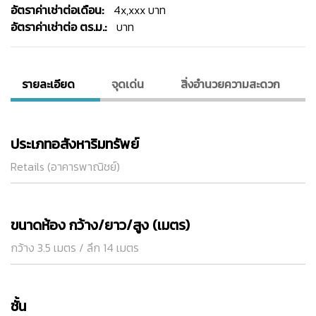
อัตราค่าเช่าต่อเดือน:
4x,xxx บาท
อัตราค่าเช่าต่อ ตร.ม.:
บาท
รายละเอียด
จุดเด่น
สิ่งอํานวยความสะดวก
ประเภทอสังหาริมทรัพย์
Retails (อาคารพาณิชย์)
ขนาดห้อง กว้าง/ยาว/สูง (เมตร)
กว้าง 3.5 เมตร / ลึก 14 เมตร
ชั้น