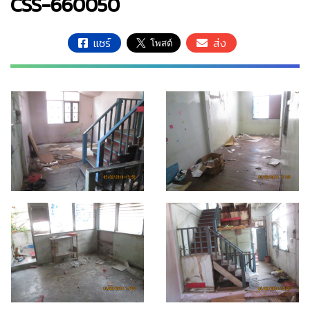
CSS-660050
แชร์
ส่ง