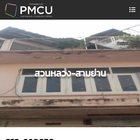
สวนหลวง-สามย่าน