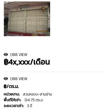
1,188 VIEW
฿4x,xxx/เดือน
1,188 VIEW
฿/ตร.ม.
หน่วยงาน:
สวนหลวง-สามย่าน
พื้นทีให้เช่า:
134.75 ตร.ม
ระยะเวลาเช่า:
3 ปี