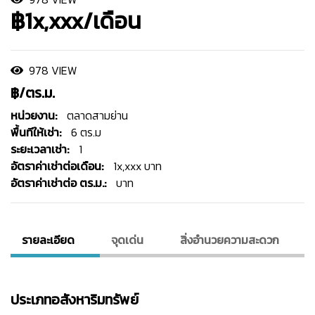
฿1x,xxx/เดือน
978 VIEW
฿/ตร.ม.
หน่วยงาน:
ตลาดสามย่าน
พื้นทีให้เช่า:
6 ตร.ม
ระยะเวลาเช่า:
1
อัตราค่าเช่าต่อเดือน:
1x,xxx บาท
อัตราค่าเช่าต่อ ตร.ม.:
บาท
รายละเอียด
จุดเด่น
สิ่งอํานวยความสะดวก
ประเภทอสังหาริมทรัพย์