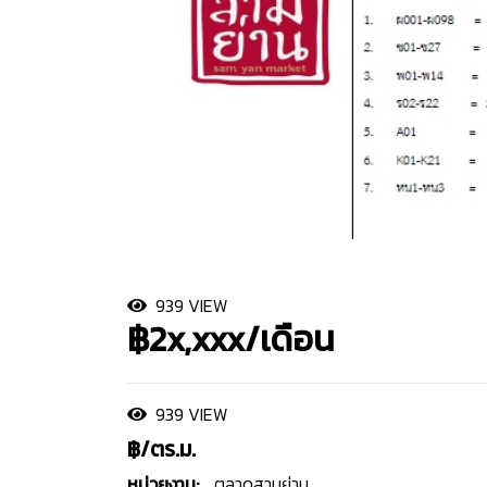
939 VIEW
฿2x,xxx/เดือน
939 VIEW
฿/ตร.ม.
หน่วยงาน:
ตลาดสามย่าน