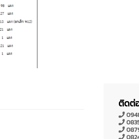
ติดต่อ
0948
08354
0879
08248