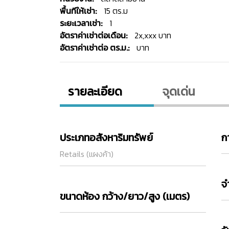
พื้นทีให้เช่า:
15 ตร.ม
ระยะเวลาเช่า:
1
อัตราค่าเช่าต่อเดือน:
2x,xxx บาท
อัตราค่าเช่าต่อ ตร.ม.:
บาท
รายละเอียด
จุดเด่น
ประเภทอสังหาริมทรัพย์
ก
Retails (แผงค้า)
จ
ขนาดห้อง กว้าง/ยาว/สูง (เมตร)