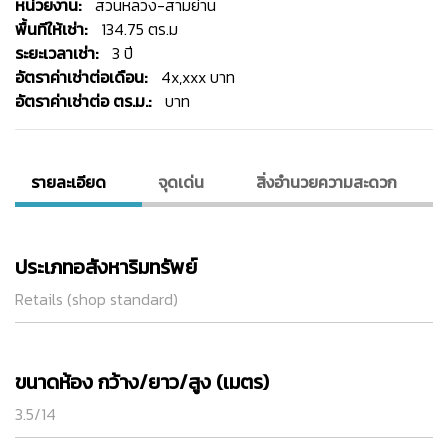
หน่วยงาน:
สวนหลวง-สามย่าน
พื้นทีให้เช่า:
134.75 ตร.ม
ระยะเวลาเช่า:
3 ปี
อัตราค่าเช่าต่อเดือน:
4x,xxx บาท
อัตราค่าเช่าต่อ ตร.ม.:
บาท
รายละเอียด
จุดเด่น
สิ่งอํานวยความสะดวก
ประเภทอสังหาริมทรัพย์
Retails (shop standard)
ขนาดห้อง กว้าง/ยาว/สูง (เมตร)
3.5/14