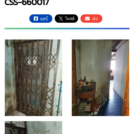
CSS-660017
แชร์
ส่ง