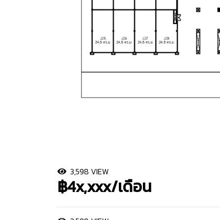
3,598 VIEW
฿4x,xxx/เดือน