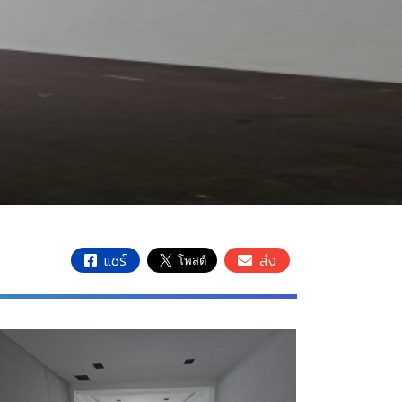
แชร์
ส่ง