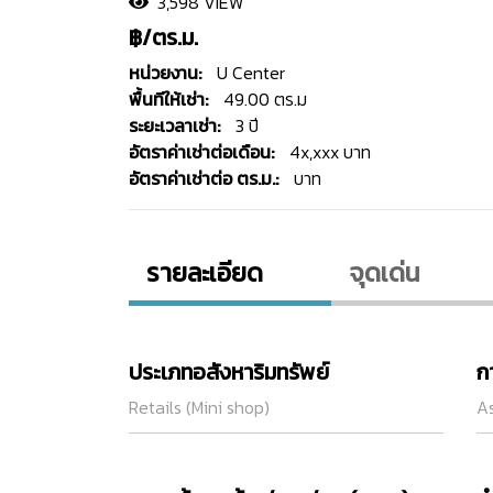
3,598 VIEW
฿/ตร.ม.
หน่วยงาน:
U Center
พื้นทีให้เช่า:
49.00 ตร.ม
ระยะเวลาเช่า:
3 ปี
อัตราค่าเช่าต่อเดือน:
4x,xxx บาท
อัตราค่าเช่าต่อ ตร.ม.:
บาท
รายละเอียด
จุดเด่น
ประเภทอสังหาริมทรัพย์
ก
Retails (Mini shop)
As