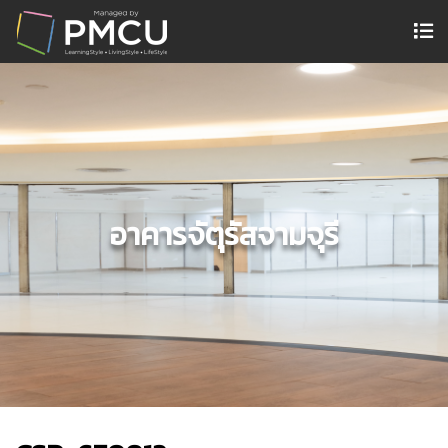
อาคารจัตุรัสจามจุรี