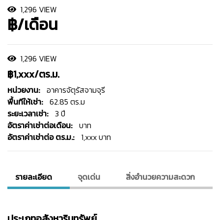
1,296 VIEW
฿/เดือน
1,296 VIEW
฿1,xxx/ตร.ม.
หน่วยงาน:
อาคารจัตุรัสจามจุรี
พื้นทีให้เช่า:
62.85 ตร.ม
ระยะเวลาเช่า:
3 ปี
อัตราค่าเช่าต่อเดือน:
บาท
อัตราค่าเช่าต่อ ตร.ม.:
1,xxx บาท
รายละเอียด
จุดเด่น
สิ่งอํานวยความสะดวก
ประเภทอสังหาริมทรัพย์