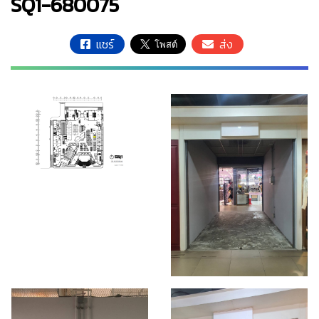
SQ1-680075
แชร์
ส่ง