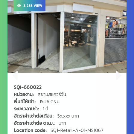
3,235 VIEW
SQ1-660022
หน่วยงาน:
สยามสแควร์วัน
พื้นทีให้เช่า:
15.26 ตร.ม
ระยะเวลาเช่า:
1 ปี
อัตราค่าเช่าต่อเดือน:
5x,xxx บาท
อัตราค่าเช่าต่อ ตร.ม.:
บาท
Location code:
SQ1-Retail-A-01-MS1067