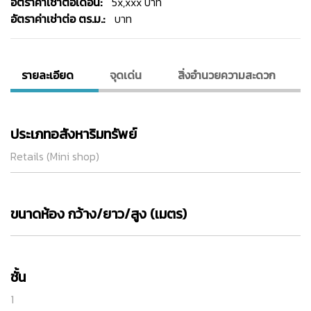
อัตราค่าเช่าต่อเดือน:
5x,xxx บาท
อัตราค่าเช่าต่อ ตร.ม.:
บาท
รายละเอียด
จุดเด่น
สิ่งอํานวยความสะดวก
ประเภทอสังหาริมทรัพย์
Retails (Mini shop)
ขนาดห้อง กว้าง/ยาว/สูง (เมตร)
ชั้น
1